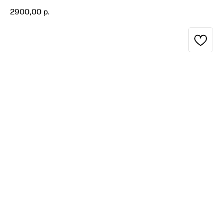
2900,00
р.
BUY NOW