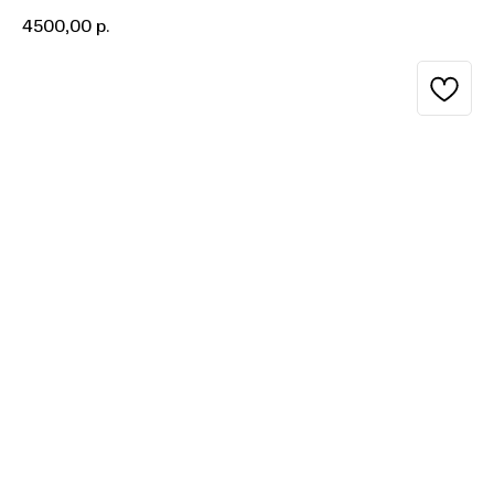
4500,00
р.
BUY NOW