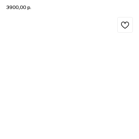
3900,00
р.
BUY NOW