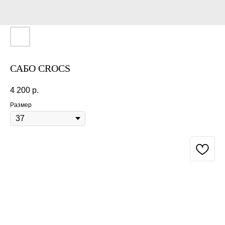
САБО CROCS
4 200
р.
Размер
BUY NOW