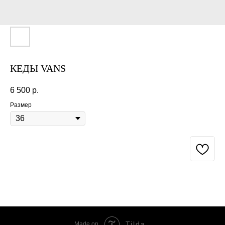
КЕДЫ VANS
6 500
р.
Размер
BUY NOW
Tilda
Made on