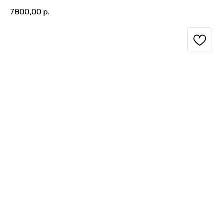
7800,00
р.
BUY NOW