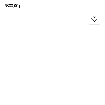
6800,00
р.
BUY NOW